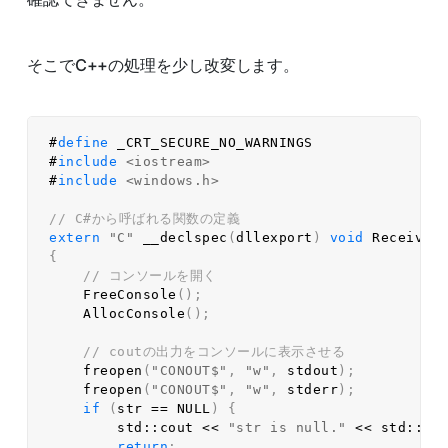
そこでC++の処理を少し改変します。
#
define
 _CRT_SECURE_NO_WARNINGS
#
include
<iostream>
#
include
<windows.h>
// C#から呼ばれる関数の定義  
extern
"C"
__declspec
(
dllexport
)
void
ReceiveS
{
// コンソールを開く  
FreeConsole
(
)
;
AllocConsole
(
)
;
// coutの出力をコンソールに表示させる  
freopen
(
"CONOUT$"
,
"w"
,
stdout
)
;
freopen
(
"CONOUT$"
,
"w"
,
stderr
)
;
if
(
str 
==
NULL
)
{
        std
::
cout 
<<
"str is null."
<<
 std
::
en
return
;