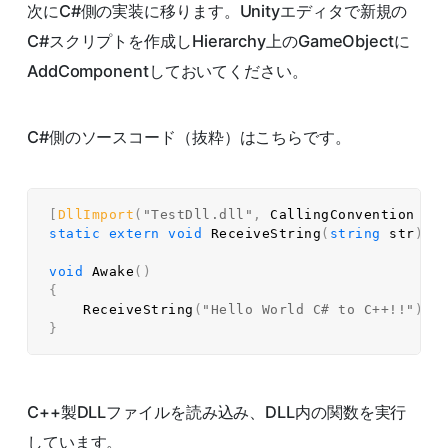
次にC#側の実装に移ります。Unityエディタで新規の
C#スクリプトを作成しHierarchy上のGameObjectに
AddComponentしておいてください。
C#側のソースコード（抜粋）はこちらです。
[
DllImport
(
"TestDll.dll"
,
 CallingConvention 
=
 
static
extern
void
ReceiveString
(
string
 str
)
;
void
Awake
(
)
{
ReceiveString
(
"Hello World C# to C++!!"
)
;
}
C++製DLLファイルを読み込み、DLL内の関数を実行
しています。