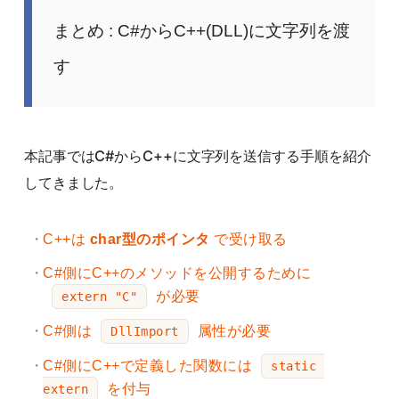
まとめ : C#からC++(DLL)に文字列を渡
す
本記事ではC#からC++に文字列を送信する手順を紹介
してきました。
C++は
char型のポインタ
で受け取る
C#側にC++のメソッドを公開するために
が必要
extern "C"
C#側は
属性が必要
DllImport
C#側にC++で定義した関数には
static 
を付与
extern