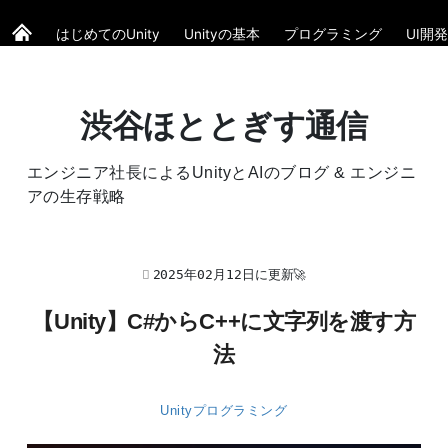
はじめてのUnity
Unityの基本
プログラミング
UI開発
渋谷ほととぎす通信
エンジニア社長によるUnityとAIのブログ & エンジニ
アの生存戦略
2025年02月12日に更新🚀
【Unity】C#からC++に文字列を渡す方
法
Unityプログラミング