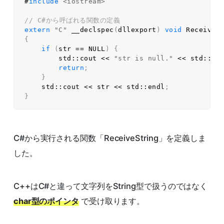
#
include
<iostream>
// C#から呼ばれる関数の定義  
extern
"C"
__declspec
(
dllexport
)
void
ReceiveS
{
if
(
str 
==
NULL
)
{
        std
::
cout 
<<
"str is null."
<<
 std
::
en
return
;
}
    std
::
cout 
<<
 str 
<<
 std
::
endl
;
}
C#から実行される関数「ReceiveString」を定義しま
した。
C++はC#と違って文字列をString型で扱うのではなく
char型のポインタ
で受け取ります。