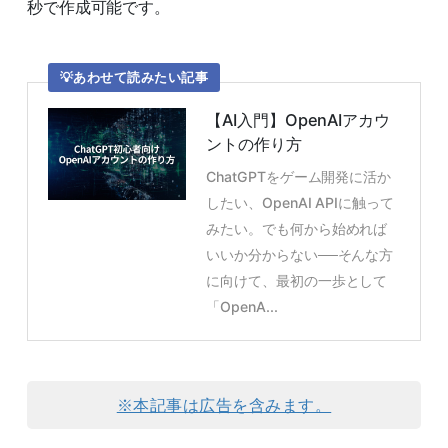
秒で作成可能です。
あわせて読みたい記事
【AI入門】OpenAIアカウ
ントの作り方
ChatGPTをゲーム開発に活か
したい、OpenAI APIに触って
みたい。でも何から始めれば
いいか分からない──そんな方
に向けて、最初の一歩として
「OpenA...
※本記事は広告を含みます。