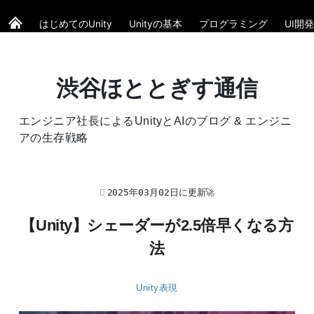
はじめてのUnity
Unityの基本
プログラミング
UI開発
渋谷ほととぎす通信
エンジニア社長によるUnityとAIのブログ & エンジニ
アの生存戦略
2025年03月02日に更新🚀
【Unity】シェーダーが2.5倍早くなる方
法
Unity表現