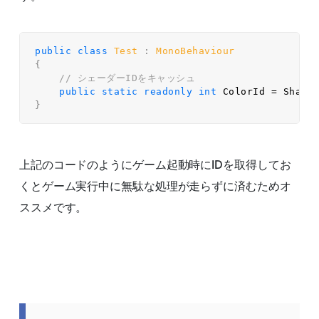
public
class
Test
:
MonoBehaviour
{
// シェーダーIDをキャッシュ  
public
static
readonly
int
 ColorId 
=
 Shade
}
上記のコードのようにゲーム起動時にIDを取得してお
くとゲーム実行中に無駄な処理が走らずに済むためオ
ススメです。