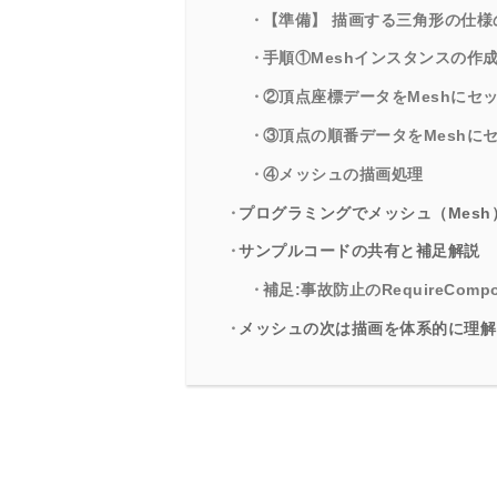
【準備】 描画する三角形の仕様
手順①Meshインスタンスの作
②頂点座標データをMeshにセ
③頂点の順番データをMeshに
④メッシュの描画処理
プログラミングでメッシュ（Mes
サンプルコードの共有と補足解説
補足:事故防止のRequireCompo
メッシュの次は描画を体系的に理解