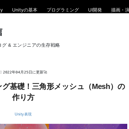
y
Unityの基本
プログラミング
UI開発
描画・
信
ログ & エンジニアの生存戦略
2022年04月25日に更新🚀
ミング基礎！三角形メッシュ（Mesh）の
作り方
Unity表現