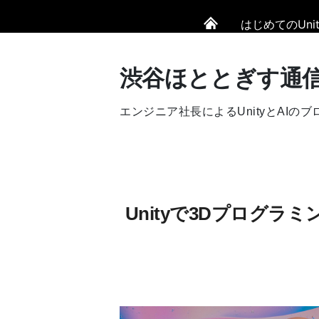
はじめてのUnit
渋谷ほととぎす通
エンジニア社長によるUnityとAIのブ
Unityで3Dプログラ