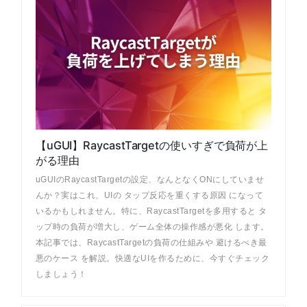
【uGUI】RaycastTargetの使いすぎで負荷が上
がる理由
uGUIのRaycastTargetの設定、なんとなくONにしていませ
んか？実はこれ、UIの タップ反応を重くする原因 になって
いるかもしれません。特に、RaycastTargetを多用すると タ
ップ時の負荷が増大し、ゲーム全体の操作感が悪化 します。
本記事では、RaycastTargetの負荷の仕組みや 避けるべき最
悪のケース を解説。快適なUIを作るために、今すぐチェック
しましょう！