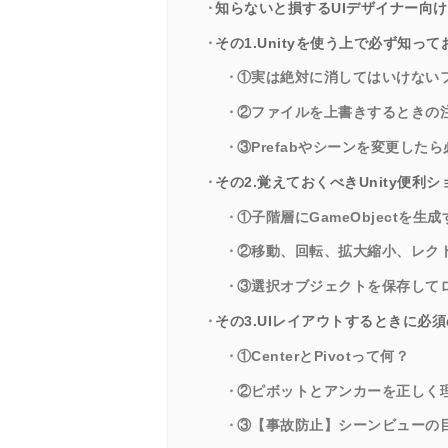
知らないと損するUIデザイナー向け5
その1.Unityを使う上で必ず知っ
①実は絶対に消してはいけない
②ファイルを上書きするときの
③Prefabやシーンを変更した
その2.覚えておくべきUnity便利
①子階層にGameObjectを生
②移動、回転、拡大縮小、レク
③選択オブジェクトを保存して
その3.UIレイアウトするときに必
①CenterとPivotって何？
②ピボットとアンカーを正しく
③【事故防止】シーンビューの