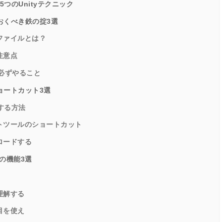
つのUnityテクニック
ておくべき鉄の掟3選
ファイルとは？
注意点
ら必ずやること
ショートカット3選
成する方法
トツールのショートカット
ロードする
須の機能3選
理解する
目を使え