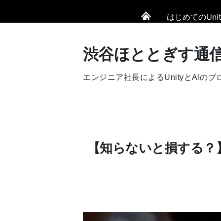
はじめてのUnit
渋谷ほととぎす通
エンジニア社長によるUnityとAIのブ
【知らないと損する？】