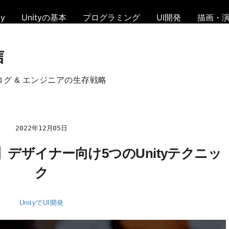
y
Unityの基本
プログラミング
UI開発
描画・
信
ログ & エンジニアの生存戦略
2022年12月05日
デザイナー向け5つのUnityテクニッ
ク
UnityでUI開発