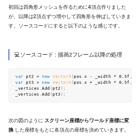
初回は四角形メッシュを作るために4頂点作りました
が、以降は2頂点ずつ増やして四角形を伸ばしていきま
す。ソースコードにすると以下のような感じです。
💻ソースコード : 描画2フレーム以降の処理
var
 pt2 
=
new
Vector3
(
pos
.
x 
-
 _width 
*
0.5f
,
 p
var
 pt3 
=
new
Vector3
(
pos
.
x 
+
 _width 
*
0.5f
,
 p
_vertices
.
Add
(
pt2
)
;
_vertices
.
Add
(
pt3
)
;
次の図のように
スクリーン座標からワールド座標に変
換
した座標をもとに各頂点の座標を決めていきます。