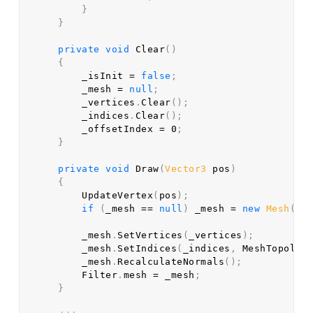
}
}
private
void
Clear
(
)
{
        _isInit 
=
false
;
        _mesh 
=
null
;
        _vertices
.
Clear
(
)
;
        _indices
.
Clear
(
)
;
        _offsetIndex 
=
0
;
}
private
void
Draw
(
Vector3
 pos
)
{
UpdateVertex
(
pos
)
;
if
(
_mesh 
==
null
)
 _mesh 
=
new
Mesh
(
)
;
        _mesh
.
SetVertices
(
_vertices
)
;
        _mesh
.
SetIndices
(
_indices
,
 MeshTopolog
        _mesh
.
RecalculateNormals
(
)
;
        Filter
.
mesh 
=
 _mesh
;
}