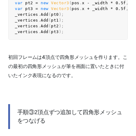
var
 pt2 
=
new
Vector3
(
pos
.
x 
-
 _width 
*
0.5f
,
 p
var
 pt3 
=
new
Vector3
(
pos
.
x 
+
 _width 
*
0.5f
,
 p
_vertices
.
Add
(
pt0
)
;
_vertices
.
Add
(
pt1
)
;
_vertices
.
Add
(
pt2
)
;
_vertices
.
Add
(
pt3
)
;
初回フレームは4頂点で四角形メッシュを作ります。こ
の最初の四角形メッシュが筆を画面に置いたときに付
いたインク表現になるのです。
手順③2頂点ずつ追加して四角形メッシュ
をつなげる