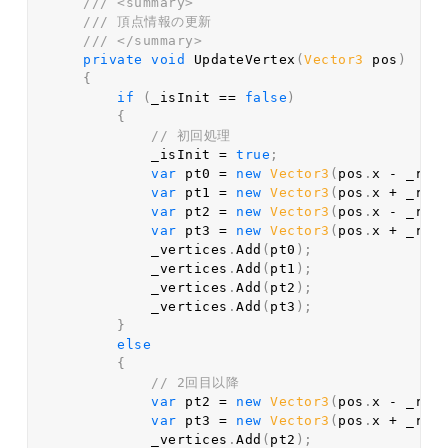
/// <summary>  
/// 頂点情報の更新  
/// </summary>  
private
void
UpdateVertex
(
Vector3
 pos
)
{
if
(
_isInit 
==
false
)
{
// 初回処理  
            _isInit 
=
true
;
var
 pt0 
=
new
Vector3
(
pos
.
x 
-
 _rad
var
 pt1 
=
new
Vector3
(
pos
.
x 
+
 _rad
var
 pt2 
=
new
Vector3
(
pos
.
x 
-
 _rad
var
 pt3 
=
new
Vector3
(
pos
.
x 
+
 _rad
            _vertices
.
Add
(
pt0
)
;
            _vertices
.
Add
(
pt1
)
;
            _vertices
.
Add
(
pt2
)
;
            _vertices
.
Add
(
pt3
)
;
}
else
{
// 2回目以降  
var
 pt2 
=
new
Vector3
(
pos
.
x 
-
 _rad
var
 pt3 
=
new
Vector3
(
pos
.
x 
+
 _rad
            _vertices
.
Add
(
pt2
)
;