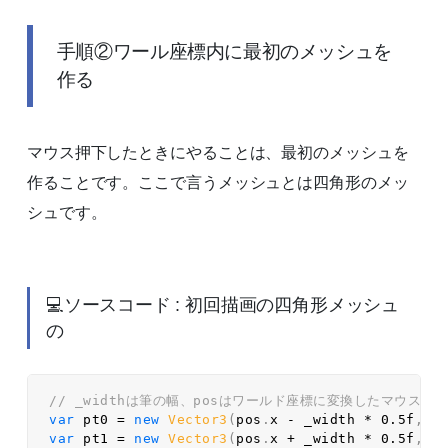
手順②ワール座標内に最初のメッシュを
作る
マウス押下したときにやることは、最初のメッシュを
作ることです。ここで言うメッシュとは四角形のメッ
シュです。
💻ソースコード : 初回描画の四角形メッシュ
の
// _widthは筆の幅、posはワールド座標に変換したマウス座標
var
 pt0 
=
new
Vector3
(
pos
.
x 
-
 _width 
*
0.5f
,
 p
var
 pt1 
=
new
Vector3
(
pos
.
x 
+
 _width 
*
0.5f
,
 p