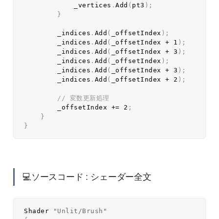
            _vertices
.
Add
(
pt3
)
;
}
        _indices
.
Add
(
_offsetIndex
)
;
        _indices
.
Add
(
_offsetIndex 
+
1
)
;
        _indices
.
Add
(
_offsetIndex 
+
3
)
;
        _indices
.
Add
(
_offsetIndex
)
;
        _indices
.
Add
(
_offsetIndex 
+
3
)
;
        _indices
.
Add
(
_offsetIndex 
+
2
)
;
// 変数更新処理  
        _offsetIndex 
+=
2
;
}
}
💻ソースコード : シェーダー全文
Shader 
"Unlit/Brush"