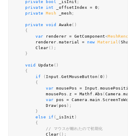
private
bool
 _isInit
;
private
int
 _offsetIndex 
=
0
;
private
Mesh
 _mesh
;
private
void
Awake
(
)
{
var
 renderer 
=
GetComponent
<
MeshRender
        renderer
.
material 
=
new
Material
(
Shade
Clear
(
)
;
}
void
Update
(
)
{
if
(
Input
.
GetMouseButton
(
0
)
)
{
var
 mousePos 
=
 Input
.
mousePosition
            mousePos
.
z 
=
 Mathf
.
Abs
(
Camera
.
main
var
 pos 
=
 Camera
.
main
.
ScreenToWorl
Draw
(
pos
)
;
}
else
if
(
_isInit
)
{
// マウスが離れたので初期化  
Clear
(
)
;