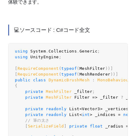
体験できます。
💻ソースコード : C#コード全文
using
 System
.
Collections
.
Generic
;
using
 UnityEngine
;
[
RequireComponent
(
typeof
(
MeshFilter
)
)
]
[
RequireComponent
(
typeof
(
MeshRenderer
)
)
]
public
class
DynamicBrushMesh
:
MonoBehaviour
{
private
MeshFilter
 _filter
;
private
MeshFilter
 Filter 
=>
 _filter 
?
 _fi
private
readonly
 List
<
Vector3
>
 _vertices 
=
private
readonly
 List
<
int
>
 _indices 
=
new
// 筆の太さ  
[
SerializeField
]
private
float
 _radius 
=
0