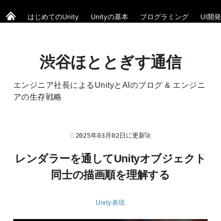
はじめてのUnity
Unityの基本
プログラミング
UI開発
渋谷ほととぎす通信
エンジニア社長によるUnityとAIのブログ & エンジニ
アの生存戦略
2025年03月02日に更新🚀
レンダラーを通してUnityオブジェクト
同士の描画順を理解する
Unity表現