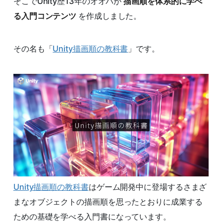
そこでUnity歴13年のオオバが
描画順を体系的に学べ
る入門コンテンツ
を作成しました。
その名も「
Unity描画順の教科書
」です。
Unity描画順の教科書
はゲーム開発中に登場するさまざ
まなオブジェクトの描画順を思ったとおりに成業する
ための基礎を学べる入門書になっています。