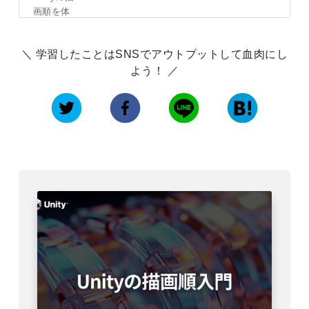
画順を体
系的に学
べる入門
学習したことはSNSでアウトプットして血肉にし
書。ゲー
ム開発中
よう！
に登場す
るさまざ
まなオブ
ジェクト
の描画順
を思った
とおりに
制御して
み...
詳し
くはこち
ら