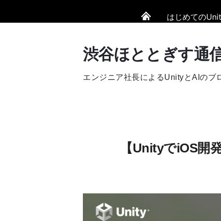
はじめてのUnit
渋谷ほととぎす通
エンジニア社長によるUnityとAIのブ
【UnityでiOS開