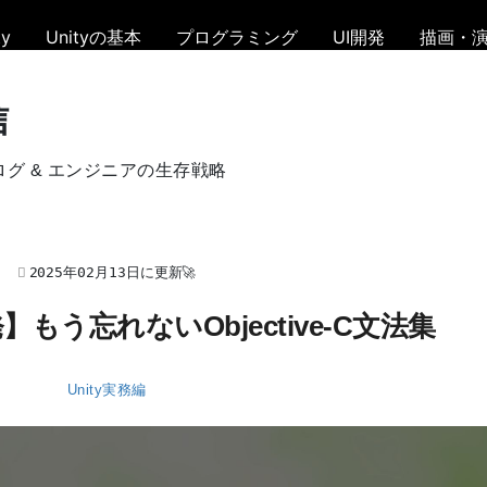
y
Unityの基本
プログラミング
UI開発
描画・
信
ログ & エンジニアの生存戦略
2025年02月13日に更新🚀
発】もう忘れないObjective-C文法集
Unity実務編