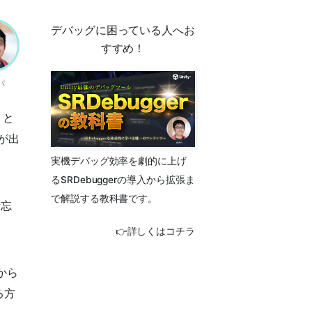
デバッグに困っている人へお
すすめ！
バ
うと
が出
実機デバッグ効率を劇的に上げ
るSRDebuggerの導入から拡張ま
で解説する教科書です。
備忘
👉詳しくはコチラ
から
る方