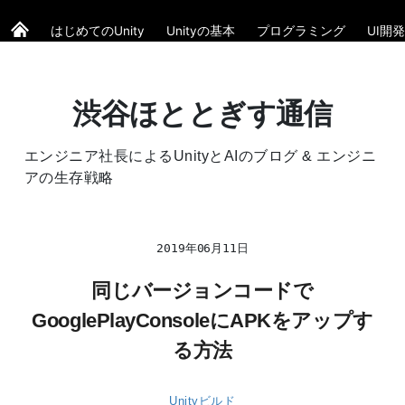
はじめてのUnity
Unityの基本
プログラミング
UI開発
渋谷ほととぎす通信
エンジニア社長によるUnityとAIのブログ & エンジニ
アの生存戦略
2019年06月11日
同じバージョンコードで
GooglePlayConsoleにAPKをアップす
る方法
Unityビルド