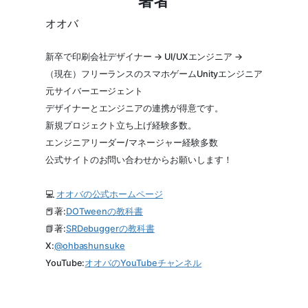
著者
オオバ
新卒で印刷会社デザイナー → UI/UXエンジニア →
（現在）フリーランスのスマホゲームUnityエンジニア
元サイバーエージェント
デザイナーとエンジニアの連携が得意です。
新規プロジェクト立ち上げ経験多数。
エンジニアリーダー/マネージャー経験多数
公式サイトのお問い合わせからお願いします！
💻
オオバの公式ホームページ
📕著:
DOTweenの教科書
📗著:
SRDebuggerの教科書
X:
@
ohbashunsuke
YouTube:
オオバのYouTubeチャンネル