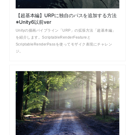
【超基本編】URPに独自のパスを追加する方法
※Unity6以前ver
Unityの描画パイプライン「URP」の拡張方法「超基本編」
を紹介します。ScriptableRenderFeatureと
ScriptableRenderPassを使ってモザイク表現にチャレン
ジ。