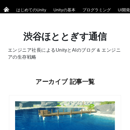
はじめてのUnity
Unityの基本
プログラミング
UI開発
渋谷ほととぎす通信
エンジニア社長によるUnityとAIのブログ & エンジニ
アの生存戦略
アーカイブ 記事一覧