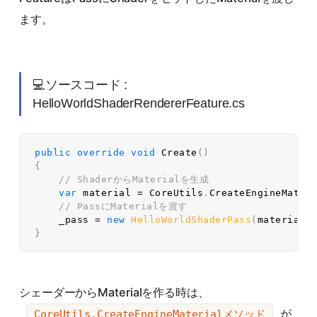
ます。
💻ソースコード :
HelloWorldShaderRendererFeature.cs
public
override
void
Create
(
)
{
// ShaderからMaterialを生成  
var
 material 
=
 CoreUtils
.
CreateEngineMater
// PassにMaterialを渡す  
    _pass 
=
new
HelloWorldShaderPass
(
material
)
}
シェーダーからMaterialを作る時は、
が
CoreUtils.CreateEngineMaterialメソッド