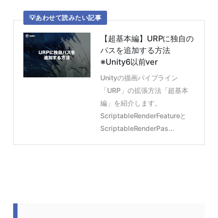
あわせて読みたい記事
【超基本編】URPに独自の
パスを追加する方法
※Unity6以前ver
Unityの描画パイプライン
「URP」の拡張方法「超基本
編」を紹介します。
ScriptableRenderFeatureと
ScriptableRenderPas...