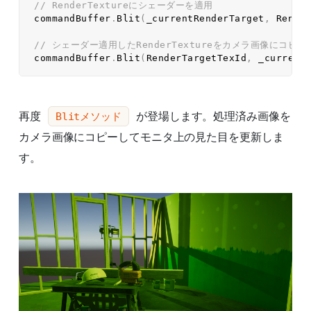
// RenderTextureにシェーダーを適用  
commandBuffer
.
Blit
(
_currentRenderTarget
,
 Rende
// シェーダー適用したRenderTextureをカメラ画像にコピー 
commandBuffer
.
Blit
(
RenderTargetTexId
,
 _current
再度
が登場します。処理済み画像を
Blitメソッド
カメラ画像にコピーしてモニタ上の見た目を更新しま
す。