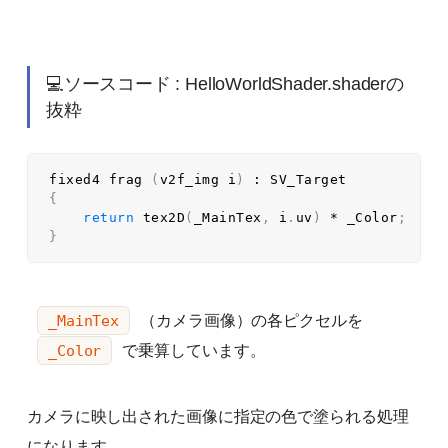
💻ソースコード : HelloWorldShader.shaderの
抜粋
fixed4 
frag
(
v2f_img i
)
:
{
return
tex2D
(
_MainTex
,
 i
.
uv
)
*
 _Color
;
}
（カメラ画像）の各ピクセルを
_MainTex
で乗算しています。
_Color
カメラに映し出された画像に指定の色で塗られる処理
になります。