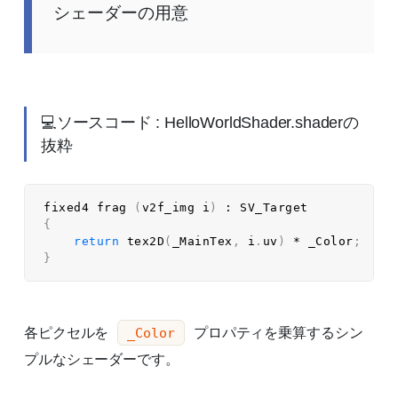
シェーダーの用意
💻ソースコード : HelloWorldShader.shaderの
抜粋
fixed4 
frag
(
v2f_img i
)
:
{
return
tex2D
(
_MainTex
,
 i
.
uv
)
*
 _Color
;
}
各ピクセルを
プロパティを乗算するシン
_Color
プルなシェーダーです。