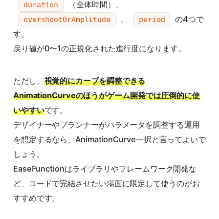
（全体時間）、
duration
、
の4つで
overshootOrAmplitude
period
す。
戻り値が0〜1の正規化された進行度になります。
ただし、
視覚的にカーブを調整できる
AnimationCurveのほうがゲーム開発では圧倒的に使
いやすい
です。
デザイナーやプランナーがパラメータを調整する運用
を想定するなら、AnimationCurve一択と言ってよいで
しょう。
EaseFunctionはライブラリやフレームワーク開発な
ど、コードで完結させたい場面に限定して使うのがお
すすめです。