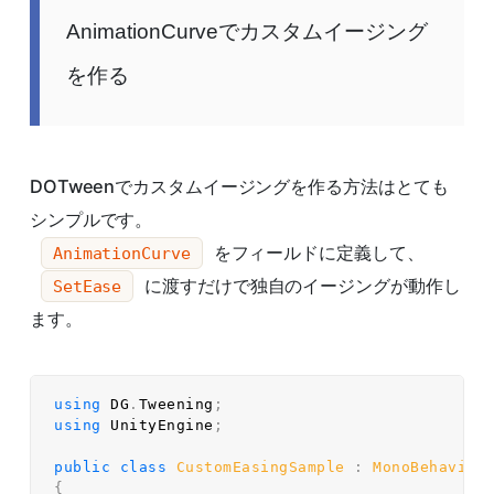
AnimationCurveでカスタムイージング
を作る
DOTweenでカスタムイージングを作る方法はとても
シンプルです。
をフィールドに定義して、
AnimationCurve
に渡すだけで独自のイージングが動作し
SetEase
ます。
using
 DG
.
Tweening
;
using
 UnityEngine
;
public
class
CustomEasingSample
:
MonoBehaviou
{