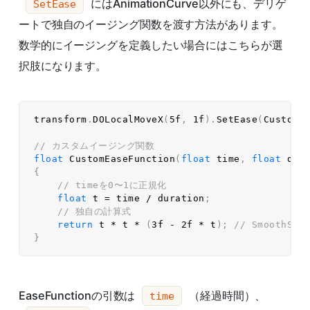
にはAnimationCurve以外にも、デリゲ
SetEase
ートで独自のイージング関数を渡す方法があります。
数学的にイージングを定義したい場合にはこちらが選
択肢になります。
transform
.
DOLocalMoveX
(
5f
,
1f
)
.
SetEase
(
CustomE
// カスタムイージング関数  
float
CustomEaseFunction
(
float
 time
,
float
 dur
{
// timeを0〜1に正規化  
float
 t 
=
 time 
/
 duration
;
// 独自の計算式  
return
 t 
*
 t 
*
(
3f
-
2f
*
 t
)
;
// SmoothSte
}
EaseFunctionの引数は
（経過時間）、
time