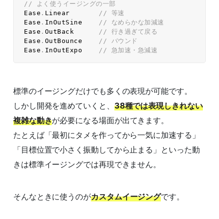
// よく使うイージングの一部  
Ease
.
Linear       
// 等速  
Ease
.
InOutSine    
// なめらかな加減速  
Ease
.
OutBack      
// 行き過ぎて戻る  
Ease
.
OutBounce    
// バウンド  
Ease
.
InOutExpo    
// 急加速・急減速  
標準のイージングだけでも多くの表現が可能です。
しかし開発を進めていくと、
38種では表現しきれない
複雑な動き
が必要になる場面が出てきます。
たとえば「最初にタメを作ってから一気に加速する」
「目標位置で小さく振動してから止まる」といった動
きは標準イージングでは再現できません。
そんなときに使うのが
カスタムイージング
です。