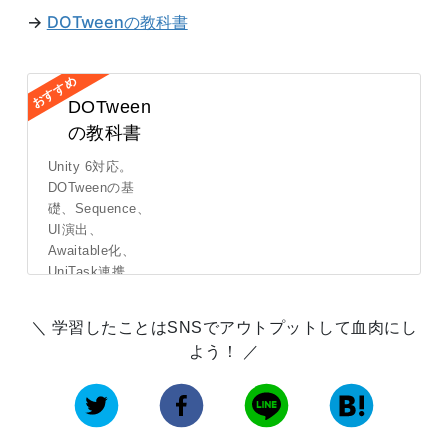
→
DOTweenの教科書
DOTween
の教科書
Unity 6対応。
DOTweenの基
礎、Sequence、
UI演出、
Awaitable化、
UniTask連携、
待機・キ...
学習したことはSNSでアウトプットして血肉にし
詳しくはこ
よう！
ちら