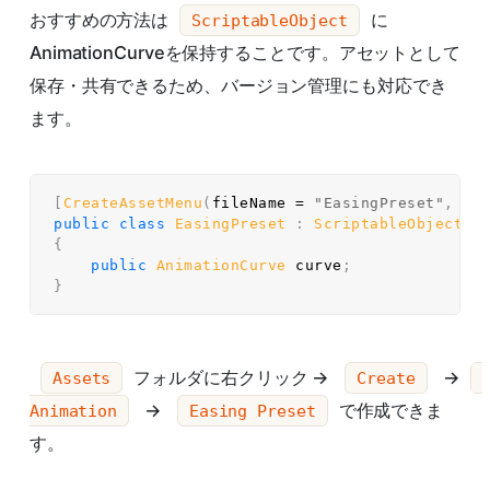
おすすめの方法は
に
ScriptableObject
AnimationCurveを保持することです。アセットとして
保存・共有できるため、バージョン管理にも対応でき
ます。
[
CreateAssetMenu
(
fileName 
=
"EasingPreset"
,
 me
public
class
EasingPreset
:
ScriptableObject
{
public
AnimationCurve
 curve
;
}
フォルダに右クリック →
→
Assets
Create
→
で作成できま
Animation
Easing Preset
す。