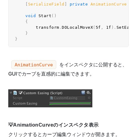
[
SerializeField
]
private
AnimationCurve
 _e
void
Start
(
)
{
        transform
.
DOLocalMoveX
(
5f
,
1f
)
.
SetEase
}
}
をインスペクタに公開すると、
AnimationCurve
GUIでカーブを直感的に編集できます。
AnimationCurveのインスペクタ表示
クリックするとカーブ編集ウィンドウが開きます。