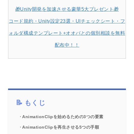
🎁Unity開発を加速させる豪華5大プレゼント🎁
コード規約・Unity設定23選・UIチェックシート・フ
ォルダ構成テンプレート+オオバとの個別相談を無料
配布中！！
もくじ
AnimationClipを始めるための3つの要素
AnimationClipを再生させる5つの手順