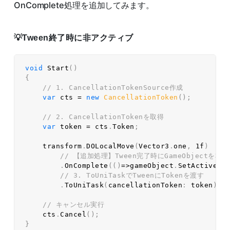
OnComplete処理を追加してみます。
Tween終了時に非アクティブ
void
Start
(
)
{
// 1. CancellationTokenSource作成  
var
 cts 
=
new
CancellationToken
(
)
;
// 2. CancellationTokenを取得  
var
 token 
=
 cts
.
Token
;
    transform
.
DOLocalMove
(
Vector3
.
one
,
1f
)
// 【追加処理】Tween完了時にGameObjectを非
.
OnComplete
(
(
)
=>
gameObject
.
SetActive
(
f
// 3. ToUniTaskでTweenにTokenを渡す  
.
ToUniTask
(
cancellationToken
:
 token
)
;
// キャンセル実行  
    cts
.
Cancel
(
)
;
}