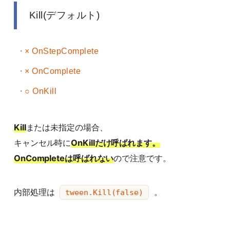
Kill(デフォルト)
× OnStepComplete
× OnComplete
○ OnKill
Kill
または未指定の場合、
キャンセル時に
OnKillだけ呼ばれます。
OnCompleteは呼ばれない
ので注意です。
内部処理は
。
tween.Kill(false)