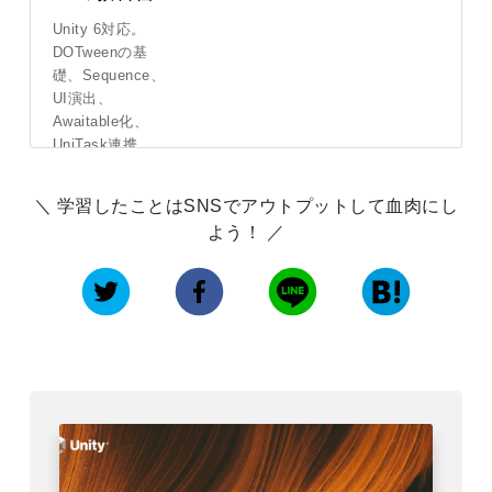
Unity 6対応。
DOTweenの基
礎、Sequence、
UI演出、
Awaitable化、
UniTask連携、
待機・キ...
学習したことはSNSでアウトプットして血肉にし
詳しくはこ
よう！
ちら