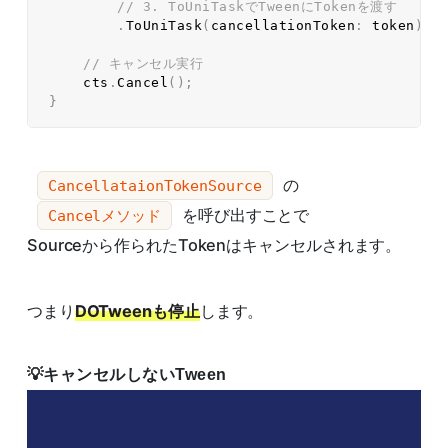
// 3. ToUniTaskでTweenにTokenを渡す  
.
ToUniTask
(
cancellationToken
:
 token
)
;
// キャンセル実行  
    cts
.
Cancel
(
)
;
}
の
CancellataionTokenSource
を呼び出すことで
Cancelメソッド
Sourceから作られたTokenはキャンセルされます。
つまり
DOTweenも停止
します。
キャンセルしないTween