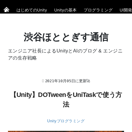
はじめてのUnity
Unityの基本
プログラミング
UI開発
渋谷ほととぎす通信
エンジニア社長によるUnityとAIのブログ & エンジニ
アの生存戦略
2021年10月05日に更新🚀
【Unity】DOTweenをUniTaskで使う方
法
Unityプログラミング