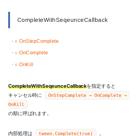
CompleteWithSeqeunceCallback
○ OnStepComplete
○ OnComplete
○ OnKill
CompleteWithSeqeunceCallback
を指定すると
キャンセル時に
OnStepComplete → OnComplete → 
OnKill
の順に呼ばれます。
内部処理は
。
tween.Complete(true)