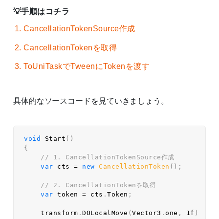
手順はコチラ
CancellationTokenSource作成
CancellationTokenを取得
ToUniTaskでTweenにTokenを渡す
具体的なソースコードを見ていきましょう。
void
Start
(
)
{
// 1. CancellationTokenSource作成  
var
 cts 
=
new
CancellationToken
(
)
;
// 2. CancellationTokenを取得  
var
 token 
=
 cts
.
Token
;
    transform
.
DOLocalMove
(
Vector3
.
one
,
1f
)