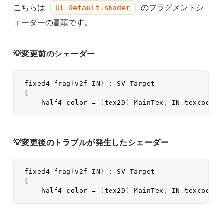
こちらは
のフラグメントシ
UI-Default.shader
ェーダーの冒頭です。
変更前のシェーダー
fixed4 
frag
(
v2f IN
)
:
{
    half4 color 
=
(
tex2D
(
_MainTex
,
 IN
.
texcoord
変更後のトラブルが発生したシェーダー
fixed4 
frag
(
v2f IN
)
:
{
    half4 color 
=
(
tex2D
(
_MainTex
,
 IN
.
texcoord