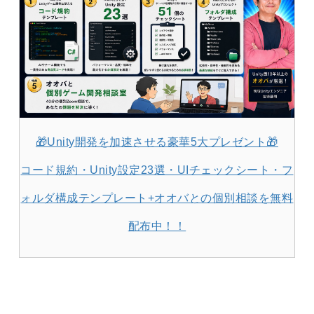
🎁Unity開発を加速させる豪華5大プレゼント🎁
コード規約・Unity設定23選・UIチェックシート・フ
ォルダ構成テンプレート+オオバとの個別相談を無料
配布中！！