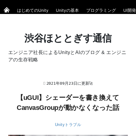
はじめてのUnity
Unityの基本
プログラミング
UI開発
渋谷ほととぎす通信
エンジニア社長によるUnityとAIのブログ & エンジニ
アの生存戦略
2021年09月23日に更新🚀
【uGUI】シェーダーを書き換えて
CanvasGroupが動かなくなった話
Unityトラブル