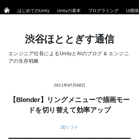
はじめてのUnity
Unityの基本
プログラミング
UI開発
渋谷ほととぎす通信
エンジニア社長によるUnityとAIのブログ & エンジニ
アの生存戦略
2021年07月08日
【Blender】リングメニューで描画モー
ドを切り替えて効率アップ
3Dソフト