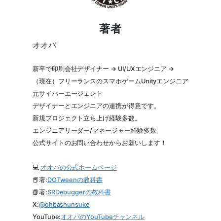
著者
オオバ
新卒で印刷会社デザイナー → UI/UXエンジニア →
（現在）フリーランスのスマホゲームUnityエンジニア
元サイバーエージェント
デザイナーとエンジニアの連携が得意です。
新規プロジェクト立ち上げ経験多数。
エンジニアリーダー/マネージャー経験多数
公式サイトのお問い合わせからお願いします！
💻
オオバの公式ホームページ
📕著:
DOTweenの教科書
📗著:
SRDebuggerの教科書
X:
@
ohbashunsuke
YouTube:
オオバのYouTubeチャンネル