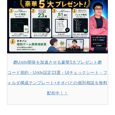
🎁Unity開発を加速させる豪華5大プレゼント🎁
コード規約・Unity設定23選・UIチェックシート・フ
ォルダ構成テンプレート+オオバとの個別相談を無料
配布中！！