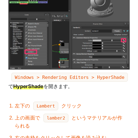
Windows > Rendering Editors > HyperShade
で
HyperShade
を開きます。
左下の
クリック
Lambert
上の画面で
というマテリアルが作
lamber2
られる
右の赤枠をクリックして画像を読み込む