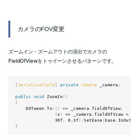
カメラのFOV変更
ズームイン・ズームアウトの演出でカメラの
FieldOfViewをトゥイーンさせるパターンです。
[
SerializeField
]
private
Camera
 _camera
;
public
void
ZoomIn
(
)
{
    DOTween
.
To
(
(
)
=>
 _camera
.
fieldOfView
,
(
x
)
=>
 _camera
.
fieldOfView 
=
 x
,
30f
,
0.3f
)
.
SetEase
(
Ease
.
InOutSi
}