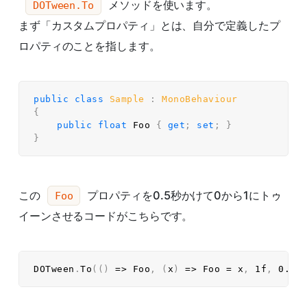
メソッドを使います。
DOTween.To
まず「カスタムプロパティ」とは、自分で定義したプ
ロパティのことを指します。
public
class
Sample
:
MonoBehaviour
{
public
float
 Foo 
{
get
;
set
;
}
}
この
プロパティを0.5秒かけて0から1にトゥ
Foo
イーンさせるコードがこちらです。
DOTween
.
To
(
(
)
=>
 Foo
,
(
x
)
=>
 Foo 
=
 x
,
1f
,
0.5f