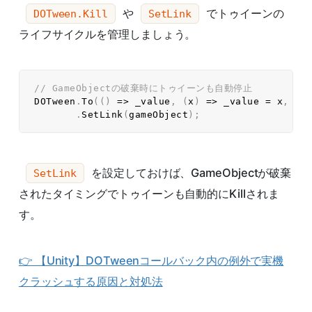
や
でトゥイーンの
DOTween.Kill
SetLink
ライフサイクルを管理しましょう。
// GameObjectの破棄時にトゥイーンも自動停止  
DOTween
.
To
(
(
)
=>
 _value
,
(
x
)
=>
 _value 
=
 x
,
10
.
SetLink
(
gameObject
)
;
を設定しておけば、GameObjectが破棄
SetLink
されたタイミングでトゥイーンも自動的にKillされま
す。
👉 【Unity】DOTweenコールバック内の例外で実機
クラッシュする原因と対処法