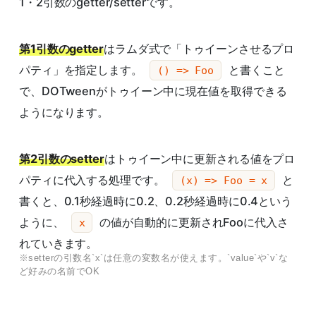
1・2引数のgetter/setterです。
第1引数のgetter
はラムダ式で「トゥイーンさせるプロ
パティ」を指定します。
と書くこと
() => Foo
で、DOTweenがトゥイーン中に現在値を取得できる
ようになります。
第2引数のsetter
はトゥイーン中に更新される値をプロ
パティに代入する処理です。
と
(x) => Foo = x
書くと、0.1秒経過時に0.2、0.2秒経過時に0.4という
ように、
の値が自動的に更新されFooに代入さ
x
れていきます。
※setterの引数名`x`は任意の変数名が使えます。`value`や`v`な
ど好みの名前でOK