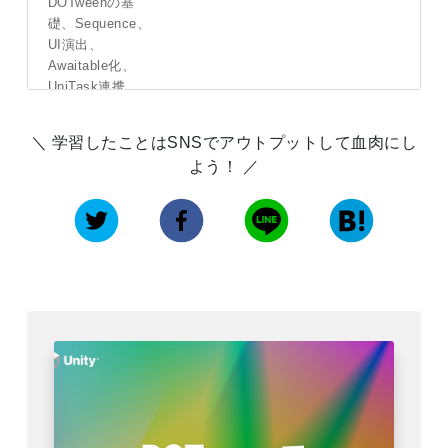
DOTweenの基
礎、Sequence、
UI演出、
Awaitable化、
UniTask連携、
待機・キ...
学習したことはSNSでアウトプットして血肉にし
詳しくはこ
よう！
ちら