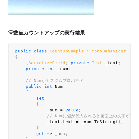
数値カウントアップの実行結果
public
class
CountUpSample
:
MonoBehaviour
{
[
SerializeField
]
private
Text
 _text
;
private
int
 _num
;
// Numがカスタムプロパティ  
public
int
 Num  

{
set
{
            _num 
=
value
;
// Numに値が代入されると画面上の文字が更新
            _text
.
text 
=
 _num
.
ToString
(
)
;
}
get
=>
 _num
;