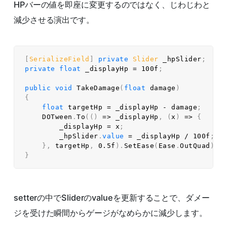
HPバーの値を即座に変更するのではなく、じわじわと
減少させる演出です。
[
SerializeField
]
private
Slider
 _hpSlider
;
private
float
 _displayHp 
=
100f
;
public
void
TakeDamage
(
float
 damage
)
{
float
 targetHp 
=
 _displayHp 
-
 damage
;
    DOTween
.
To
(
(
)
=>
 _displayHp
,
(
x
)
=>
{
        _displayHp 
=
 x
;
        _hpSlider
.
value
=
 _displayHp 
/
100f
;
}
,
 targetHp
,
0.5f
)
.
SetEase
(
Ease
.
OutQuad
)
;
}
setterの中でSliderのvalueを更新することで、ダメー
ジを受けた瞬間からゲージがなめらかに減少します。