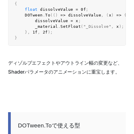
{
float
 dissolveValue 
=
0f
;
    DOTween
.
To
(
(
)
=>
 dissolveValue
,
(
x
)
=>
{
        dissolveValue 
=
 x
;
        _material
.
SetFloat
(
"_Dissolve"
,
 x
)
;
}
,
1f
,
2f
)
;
}
ディゾルブエフェクトやアウトライン幅の変更など、
Shaderパラメータのアニメーションに重宝します。
DOTween.Toで使える型