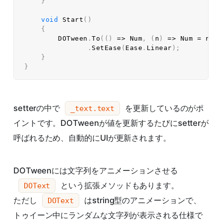
}
void
Start
(
)
{
        DOTween
.
To
(
(
)
=>
 Num
,
(
n
)
=>
 Num 
=
 n
,
.
SetEase
(
Ease
.
Linear
)
;
}
}
setterの中で
を更新しているのがポ
_text.text
イントです。DOTweenが値を更新するたびにsetterが
呼ばれるため、自動的にUIが更新されます。
DOTweenには文字列をアニメーションさせる
という拡張メソッドもあります。
DOText
ただし
はstring型のアニメーションで、
DOText
トゥイーン中にランダムな文字列が表示される仕様で