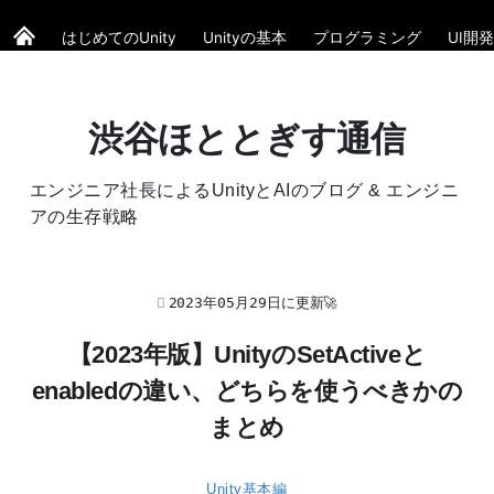
はじめてのUnity
Unityの基本
プログラミング
UI開発
渋谷ほととぎす通信
エンジニア社長によるUnityとAIのブログ & エンジニ
アの生存戦略
2023年05月29日に更新🚀
【2023年版】UnityのSetActiveと
enabledの違い、どちらを使うべきかの
まとめ
Unity基本編