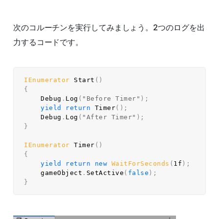
次のコルーチンを実行してみましょう。2つのログを出
力するコードです。
IEnumerator
Start
(
)
{
    Debug
.
Log
(
"Before Timer"
)
;
yield
return
Timer
(
)
;
    Debug
.
Log
(
"After Timer"
)
;
}
IEnumerator
Timer
(
)
{
yield
return
new
WaitForSeconds
(
1f
)
;
    gameObject
.
SetActive
(
false
)
;
}