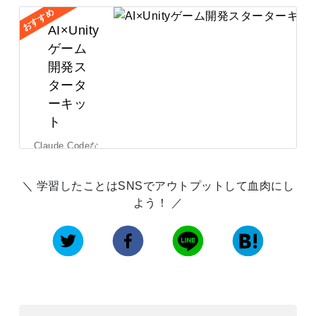
AI×Unity
ゲーム
開発ス
タータ
ーキッ
ト
Claude Codeな
どの生成AIと
Unityを組み合
学習したことはSNSでアウトプットして血肉にし
わせて、AIが
よう！
育てやすいゲ
ームコードを
作る方法を学
べる一冊で
す。...
詳しくは
こちら